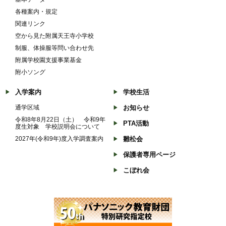
各種案内・規定
関連リンク
空から見た附属天王寺小学校
制服、体操服等問い合わせ先
附属学校園支援事業基金
附小ソング
入学案内
学校生活
通学区域
お知らせ
令和8年8月22日（土） 令和9年
PTA活動
度生対象 学校説明会について
2027年(令和9年)度入学調査案内
雛松会
保護者専用ページ
こぼれ会