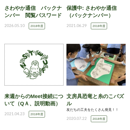
さわやか通信 バックナ
保護中: さわやか通信
ンバー 閲覧パスワード
（バックナンバー）
2026.05.10
2021.06.29
2018年度
2018年度
来週からのMeet接続につ
文房具恐竜と糸のこパズ
いて（QＡ、説明動画）
ル
友だちの工夫をたくさん発見！！
2021.04.23
2018年度
2020.07.22
2018年度