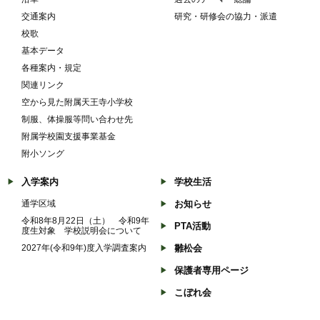
交通案内
研究・研修会の協力・派遣
校歌
基本データ
各種案内・規定
関連リンク
空から見た附属天王寺小学校
制服、体操服等問い合わせ先
附属学校園支援事業基金
附小ソング
入学案内
学校生活
通学区域
お知らせ
令和8年8月22日（土） 令和9年
PTA活動
度生対象 学校説明会について
2027年(令和9年)度入学調査案内
雛松会
保護者専用ページ
こぼれ会