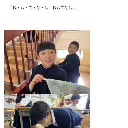
「お・も・て・な・し おもてなし。」