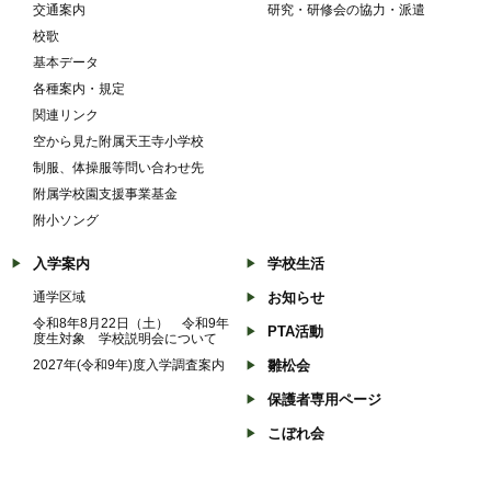
交通案内
研究・研修会の協力・派遣
校歌
基本データ
各種案内・規定
関連リンク
空から見た附属天王寺小学校
制服、体操服等問い合わせ先
附属学校園支援事業基金
附小ソング
入学案内
学校生活
通学区域
お知らせ
令和8年8月22日（土） 令和9年
PTA活動
度生対象 学校説明会について
2027年(令和9年)度入学調査案内
雛松会
保護者専用ページ
こぼれ会