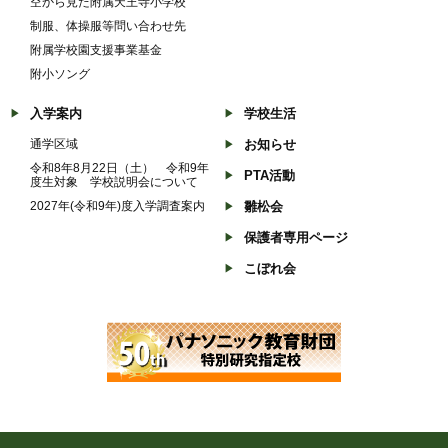
空から見た附属天王寺小学校
制服、体操服等問い合わせ先
附属学校園支援事業基金
附小ソング
入学案内
学校生活
通学区域
お知らせ
令和8年8月22日（土） 令和9年
PTA活動
度生対象 学校説明会について
2027年(令和9年)度入学調査案内
雛松会
保護者専用ページ
こぼれ会