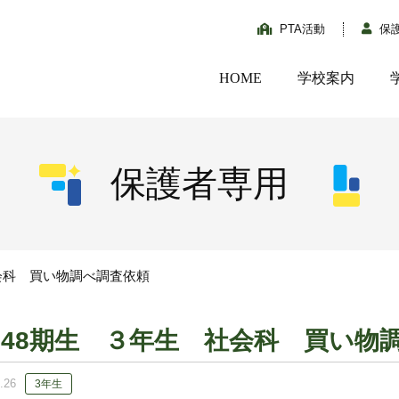
PTA活動
保
HOME
学校案内
保護者専用
会科 買い物調べ調査依頼
148期生 ３年生 社会科 買い物
.26
3年生