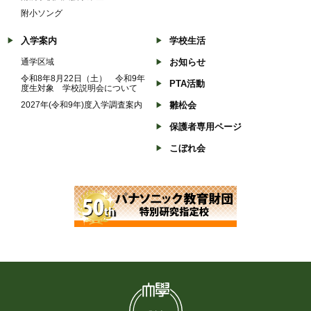
附小ソング
入学案内
学校生活
通学区域
お知らせ
令和8年8月22日（土） 令和9年
PTA活動
度生対象 学校説明会について
2027年(令和9年)度入学調査案内
雛松会
保護者専用ページ
こぼれ会