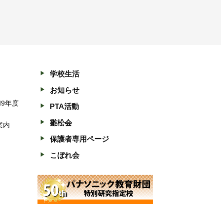
学校生活
お知らせ
和9年度
PTA活動
雛松会
案内
保護者専用ページ
こぼれ会