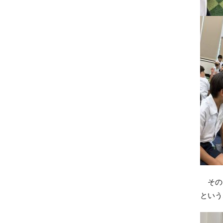
その、
という