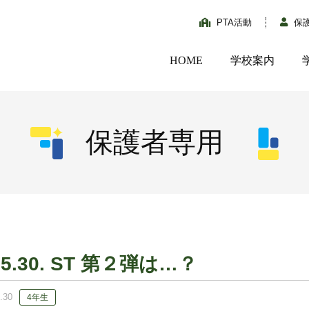
PTA活動
保
HOME
学校案内
保護者専用
？
05.30. ST 第２弾は…？
.30
4年生