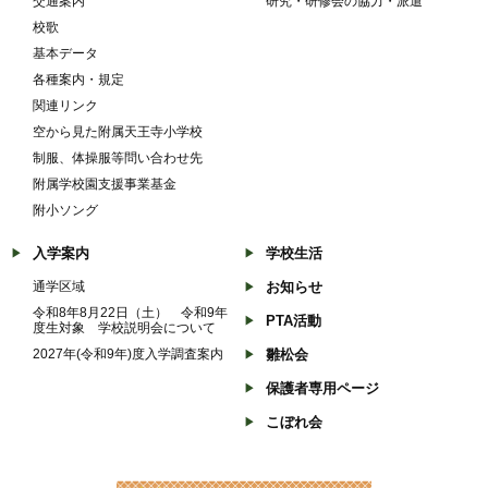
交通案内
研究・研修会の協力・派遣
校歌
基本データ
各種案内・規定
関連リンク
空から見た附属天王寺小学校
制服、体操服等問い合わせ先
附属学校園支援事業基金
附小ソング
入学案内
学校生活
通学区域
お知らせ
令和8年8月22日（土） 令和9年
PTA活動
度生対象 学校説明会について
2027年(令和9年)度入学調査案内
雛松会
保護者専用ページ
こぼれ会