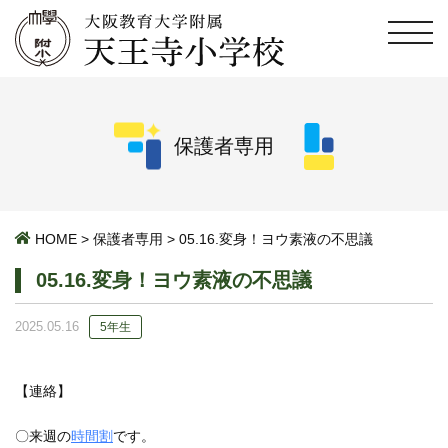
保護者専用
HOME
>
保護者専用
>
05.16.変身！ヨウ素液の不思議
05.16.変身！ヨウ素液の不思議
2025.05.16
5年生
【連絡】
〇来週の
時間割
です。