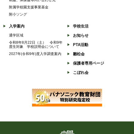
附属学校園支援事業基金
附小ソング
入学案内
学校生活
通学区域
お知らせ
令和8年8月22日（土） 令和9年
PTA活動
度生対象 学校説明会について
2027年(令和9年)度入学調査案内
雛松会
保護者専用ページ
こぼれ会