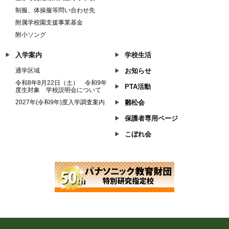
制服、体操服等問い合わせ先
附属学校園支援事業基金
附小ソング
入学案内
学校生活
通学区域
お知らせ
令和8年8月22日（土） 令和9年
PTA活動
度生対象 学校説明会について
2027年(令和9年)度入学調査案内
雛松会
保護者専用ページ
こぼれ会