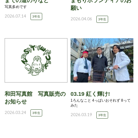
までの道のりなど
まもりボランティアのお
写真多めです
願い
2026.07.14
3年生
2026.04.06
3年生
和田写真館 写真販売の
03.19 紅く輝け!
1ろんなこと 4っぱいおそれず 8って
お知らせ
みた
2026.03.24
3年生
2026.03.19
3年生