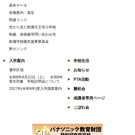
基本データ
各種案内・規定
関連リンク
空から見た附属天王寺小学校
制服、体操服等問い合わせ先
附属学校園支援事業基金
附小ソング
入学案内
学校生活
通学区域
お知らせ
令和8年8月22日（土） 令和9年
PTA活動
度生対象 学校説明会について
2027年(令和9年)度入学調査案内
雛松会
保護者専用ページ
こぼれ会