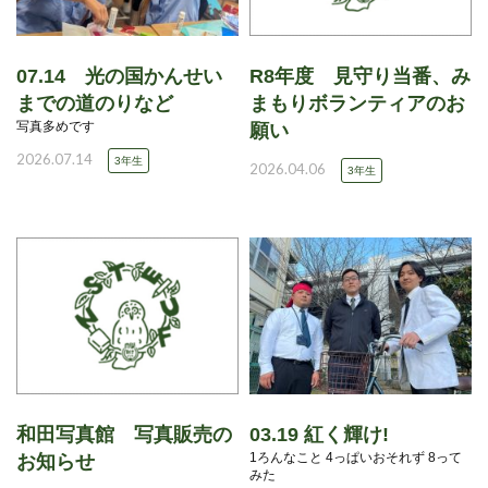
07.14 光の国かんせい
R8年度 見守り当番、み
までの道のりなど
まもりボランティアのお
写真多めです
願い
2026.07.14
3年生
2026.04.06
3年生
和田写真館 写真販売の
03.19 紅く輝け!
1ろんなこと 4っぱいおそれず 8って
お知らせ
みた