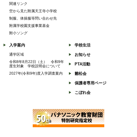
関連リンク
空から見た附属天王寺小学校
制服、体操服等問い合わせ先
附属学校園支援事業基金
附小ソング
入学案内
学校生活
通学区域
お知らせ
令和8年8月22日（土） 令和9年
PTA活動
度生対象 学校説明会について
2027年(令和9年)度入学調査案内
雛松会
保護者専用ページ
こぼれ会