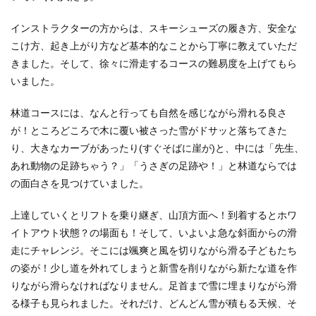
インストラクターの方からは、スキーシューズの履き方、安全な
こけ方、起き上がり方など基本的なことから丁寧に教えていただ
きました。そして、徐々に滑走するコースの難易度を上げてもら
いました。
林道コースには、なんと行っても自然を感じながら滑れる良さ
が！ところどころで木に覆い被さった雪がドサッと落ちてきた
り、大きなカーブがあったり(すぐそばに崖が)と、中には「先生、
あれ動物の足跡ちゃう？」「うさぎの足跡や！」と林道ならでは
の面白さを見つけていました。
上達していくとリフトを乗り継ぎ、山頂方面へ！到着するとホワ
イトアウト状態？の場面も！そして、いよいよ急な斜面からの滑
走にチャレンジ。そこには颯爽と風を切りながら滑る子どもたち
の姿が！少し道を外れてしまうと新雪を削りながら新たな道を作
りながら滑らなければなりません。足首まで雪に埋まりながら滑
る様子も見られました。それだけ、どんどん雪が積もる天候、そ