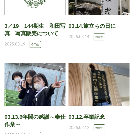
3／19 144期生 和田写
03.14.旅立ちの日に
真 写真販売について
2025.03.14
6年生
2025.03.19
6年生
03.13.6年間の感謝～奉仕
03.12.卒業記念
作業～
2025.03.12
6年生