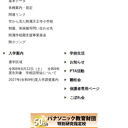
基本データ
各種案内・規定
関連リンク
空から見た附属天王寺小学校
制服、体操服等問い合わせ先
附属学校園支援事業基金
附小ソング
入学案内
学校生活
通学区域
お知らせ
令和8年8月22日（土） 令和9年
PTA活動
度生対象 学校説明会について
2027年(令和9年)度入学調査案内
雛松会
保護者専用ページ
こぼれ会