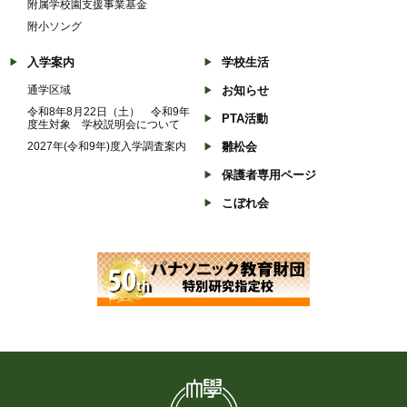
附属学校園支援事業基金
附小ソング
入学案内
学校生活
通学区域
お知らせ
令和8年8月22日（土） 令和9年
PTA活動
度生対象 学校説明会について
2027年(令和9年)度入学調査案内
雛松会
保護者専用ページ
こぼれ会