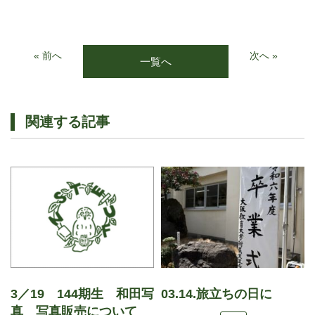
« 前へ
次へ »
一覧へ
関連する記事
3／19 144期生 和田写
03.14.旅立ちの日に
真 写真販売について