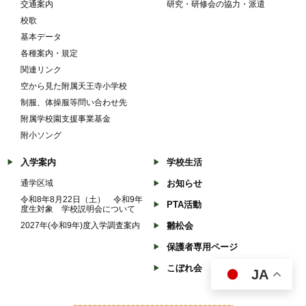
交通案内
研究・研修会の協力・派遣
校歌
基本データ
各種案内・規定
関連リンク
空から見た附属天王寺小学校
制服、体操服等問い合わせ先
附属学校園支援事業基金
附小ソング
入学案内
学校生活
通学区域
お知らせ
令和8年8月22日（土） 令和9年
PTA活動
度生対象 学校説明会について
2027年(令和9年)度入学調査案内
雛松会
保護者専用ページ
こぼれ会
JA