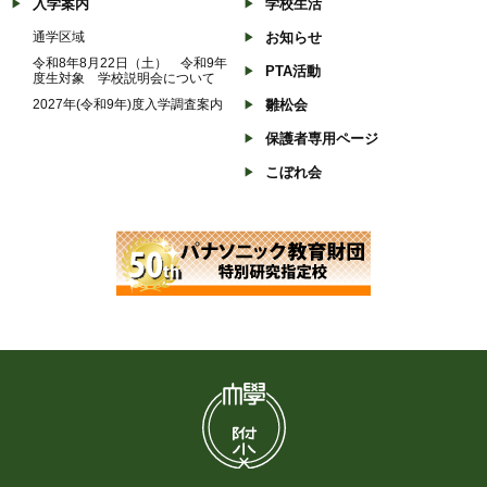
入学案内
学校生活
通学区域
お知らせ
令和8年8月22日（土） 令和9年
PTA活動
度生対象 学校説明会について
2027年(令和9年)度入学調査案内
雛松会
保護者専用ページ
こぼれ会