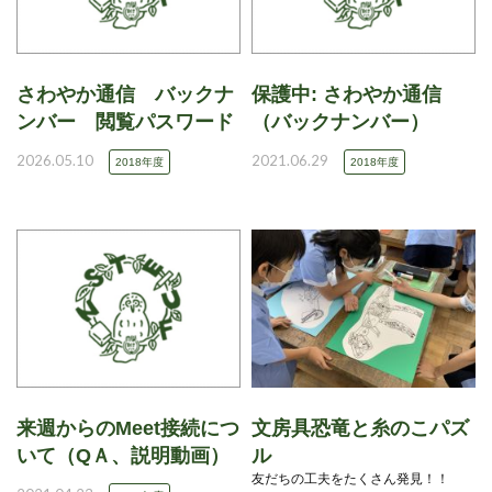
さわやか通信 バックナ
保護中: さわやか通信
ンバー 閲覧パスワード
（バックナンバー）
2026.05.10
2021.06.29
2018年度
2018年度
来週からのMeet接続につ
文房具恐竜と糸のこパズ
いて（QＡ、説明動画）
ル
友だちの工夫をたくさん発見！！