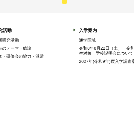
究活動
入学案内
新研究活動
通学区域
去のテーマ・総論
令和8年8月22日（土） 令
生対象 学校説明会について
究・研修会の協力・派遣
2027年(令和9年)度入学調査