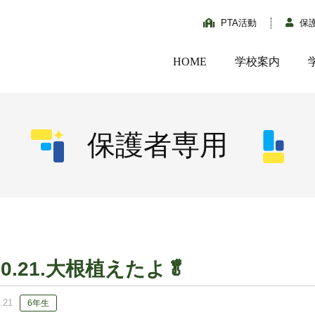
PTA活動
保
HOME
学校案内
保護者専用
10.21.大根植えたよ🥬
.21
6年生