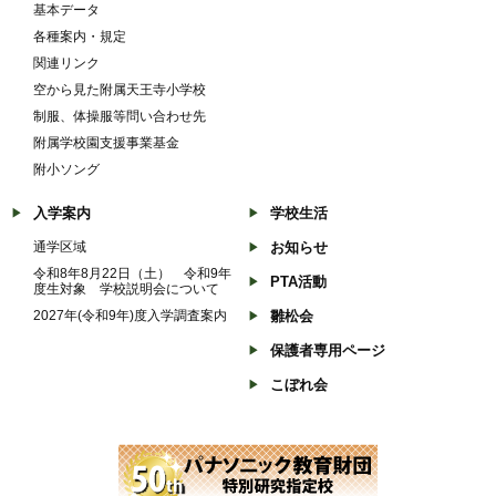
基本データ
各種案内・規定
関連リンク
空から見た附属天王寺小学校
制服、体操服等問い合わせ先
附属学校園支援事業基金
附小ソング
入学案内
学校生活
通学区域
お知らせ
令和8年8月22日（土） 令和9年
PTA活動
度生対象 学校説明会について
2027年(令和9年)度入学調査案内
雛松会
保護者専用ページ
こぼれ会