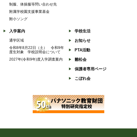
制服、体操服等問い合わせ先
附属学校園支援事業基金
附小ソング
入学案内
学校生活
通学区域
お知らせ
令和8年8月22日（土） 令和9年
PTA活動
度生対象 学校説明会について
2027年(令和9年)度入学調査案内
雛松会
保護者専用ページ
こぼれ会