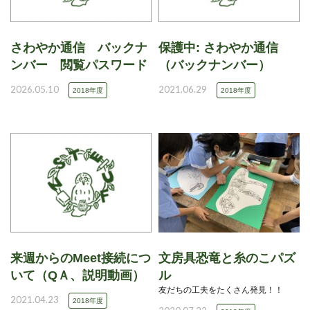
さわやか通信 バックナ
保護中: さわやか通信
ンバー 閲覧パスワード
（バックナンバー）
2026.05.10
2021.06.29
2018年度
2018年度
来週からのMeet接続につ
文房具恐竜と糸のこパズ
いて（QＡ、説明動画）
ル
友だちの工夫をたくさん発見！！
2021.04.23
2018年度