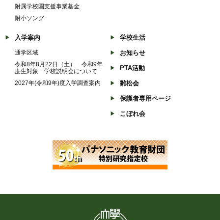
附属学校園支援事業基金
附小ソング
入学案内
学校生活
通学区域
お知らせ
令和8年8月22日（土） 令和9年
PTA活動
度生対象 学校説明会について
2027年(令和9年)度入学調査案内
雛松会
保護者専用ページ
こぼれ会