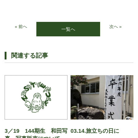
« 前へ
次へ »
一覧へ
関連する記事
3／19 144期生 和田写
03.14.旅立ちの日に