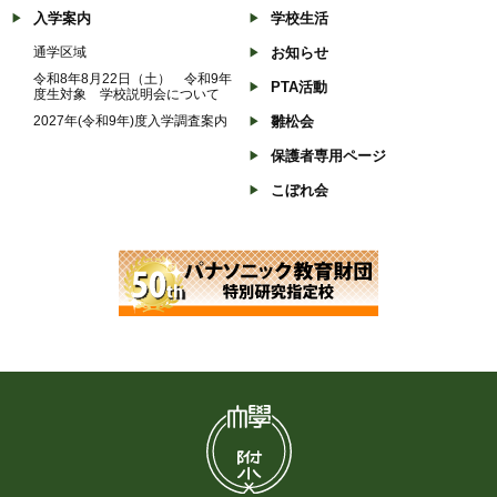
入学案内
学校生活
通学区域
お知らせ
令和8年8月22日（土） 令和9年
PTA活動
度生対象 学校説明会について
2027年(令和9年)度入学調査案内
雛松会
保護者専用ページ
こぼれ会