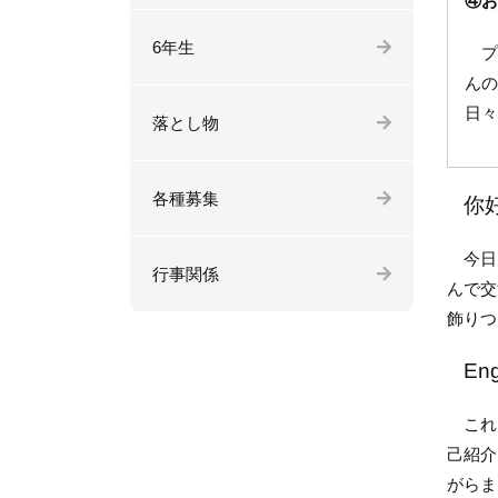
④お
6年生
プ
んの
日々
落とし物
各種募集
你
今日は
行事関係
んで交
飾りつ
Eng
これま
己紹介
がらま