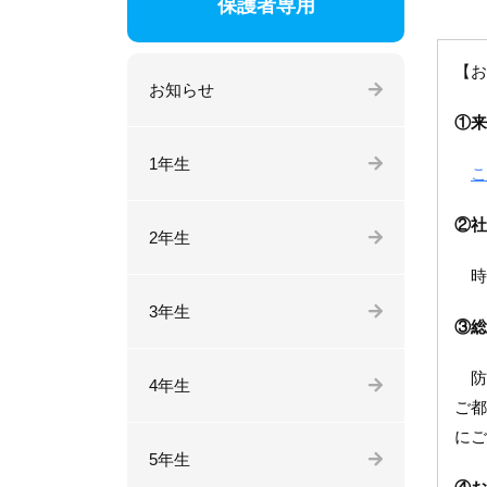
保護者専用
【お
お知らせ
①来
1年生
こ
②社
2年生
時
3年生
③総
防災
4年生
ご都
にご
5年生