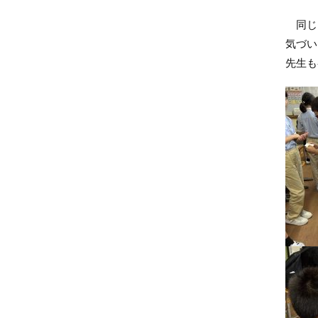
同じク
気づい
先生も