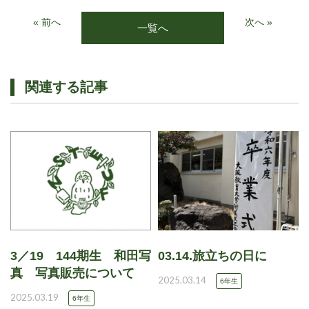
« 前へ
次へ »
一覧へ
関連する記事
3／19 144期生 和田写
03.14.旅立ちの日に
真 写真販売について
2025.03.14
6年生
2025.03.19
6年生