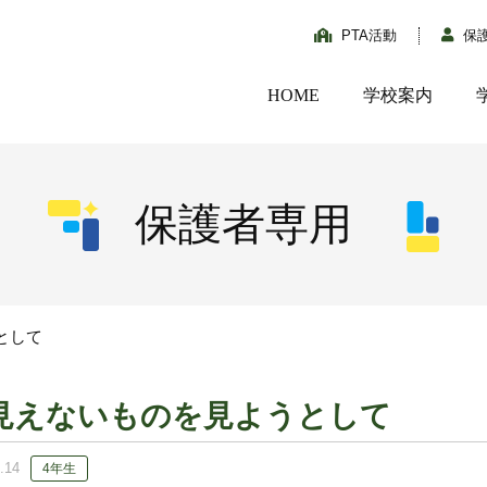
PTA活動
保
HOME
学校案内
保護者専用
として
見えないものを見ようとして
.14
4年生