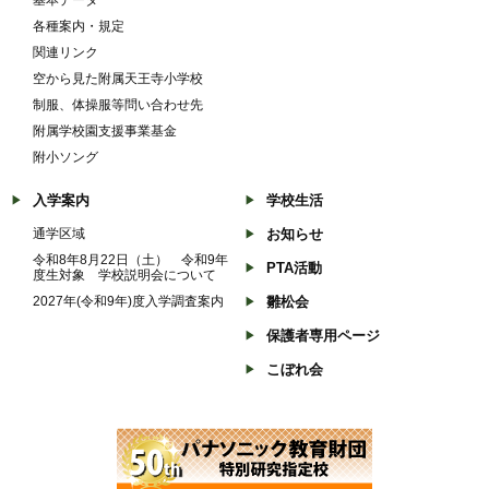
各種案内・規定
関連リンク
空から見た附属天王寺小学校
制服、体操服等問い合わせ先
附属学校園支援事業基金
附小ソング
入学案内
学校生活
通学区域
お知らせ
令和8年8月22日（土） 令和9年
PTA活動
度生対象 学校説明会について
2027年(令和9年)度入学調査案内
雛松会
保護者専用ページ
こぼれ会