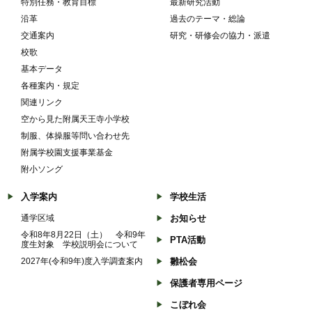
特別任務・教育目標
最新研究活動
沿革
過去のテーマ・総論
交通案内
研究・研修会の協力・派遣
校歌
基本データ
各種案内・規定
関連リンク
空から見た附属天王寺小学校
制服、体操服等問い合わせ先
附属学校園支援事業基金
附小ソング
入学案内
学校生活
通学区域
お知らせ
令和8年8月22日（土） 令和9年
PTA活動
度生対象 学校説明会について
2027年(令和9年)度入学調査案内
雛松会
保護者専用ページ
こぼれ会