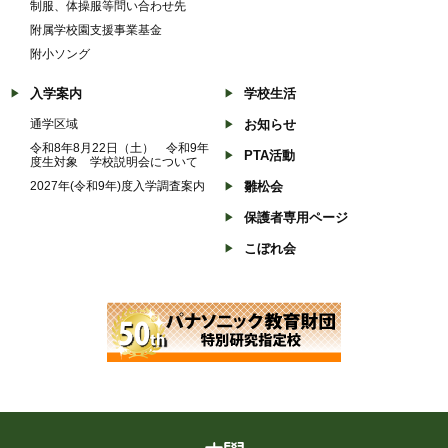
制服、体操服等問い合わせ先
附属学校園支援事業基金
附小ソング
入学案内
学校生活
通学区域
お知らせ
令和8年8月22日（土） 令和9年
PTA活動
度生対象 学校説明会について
2027年(令和9年)度入学調査案内
雛松会
保護者専用ページ
こぼれ会