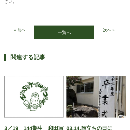
さい。
« 前へ
次へ »
一覧へ
関連する記事
3／19 144期生 和田写
03.14.旅立ちの日に