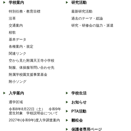
学校案内
研究活動
特別任務・教育目標
最新研究活動
沿革
過去のテーマ・総論
交通案内
研究・研修会の協力・派遣
校歌
基本データ
各種案内・規定
関連リンク
空から見た附属天王寺小学校
制服、体操服等問い合わせ先
附属学校園支援事業基金
附小ソング
入学案内
学校生活
通学区域
お知らせ
令和8年8月22日（土） 令和9年
PTA活動
度生対象 学校説明会について
2027年(令和9年)度入学調査案内
雛松会
保護者専用ページ