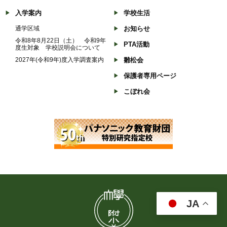
入学案内
学校生活
通学区域
お知らせ
令和8年8月22日（土） 令和9年
PTA活動
度生対象 学校説明会について
2027年(令和9年)度入学調査案内
雛松会
保護者専用ページ
こぼれ会
JA