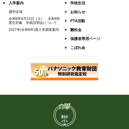
入学案内
学校生活
通学区域
お知らせ
令和8年8月22日（土） 令和9年
PTA活動
度生対象 学校説明会について
2027年(令和9年)度入学調査案内
雛松会
保護者専用ページ
こぼれ会