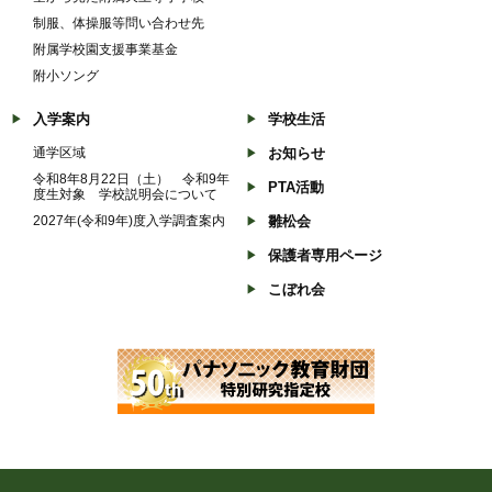
制服、体操服等問い合わせ先
附属学校園支援事業基金
附小ソング
入学案内
学校生活
通学区域
お知らせ
令和8年8月22日（土） 令和9年
PTA活動
度生対象 学校説明会について
2027年(令和9年)度入学調査案内
雛松会
保護者専用ページ
こぼれ会