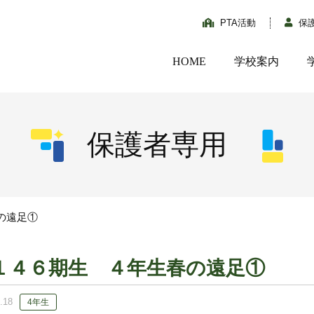
PTA活動
保
HOME
学校案内
保護者専用
の遠足①
１４６期生 ４年生春の遠足①
.18
4年生