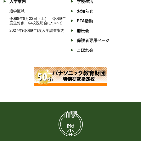
入学案内
学校生活
通学区域
お知らせ
令和8年8月22日（土） 令和9年
PTA活動
度生対象 学校説明会について
2027年(令和9年)度入学調査案内
雛松会
保護者専用ページ
こぼれ会