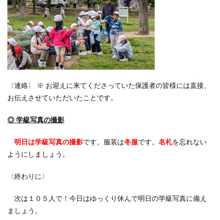
〈連絡〉 ※ お迎えに来てくださっていた保護者の皆様には直接、
お伝えさせていただいたことです。
◎ 学級写真の撮影
明日は学級写真の撮影
です。服装は
冬服
です。
名札
を忘れない
ようにしましょう。
〈終わりに〉
次は１０５人で！今日はゆっくり休んで明日の学級写真に備え
ましょう。