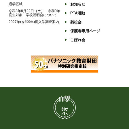
通学区域
お知らせ
令和8年8月22日（土） 令和9年
PTA活動
度生対象 学校説明会について
2027年(令和9年)度入学調査案内
雛松会
保護者専用ページ
こぼれ会