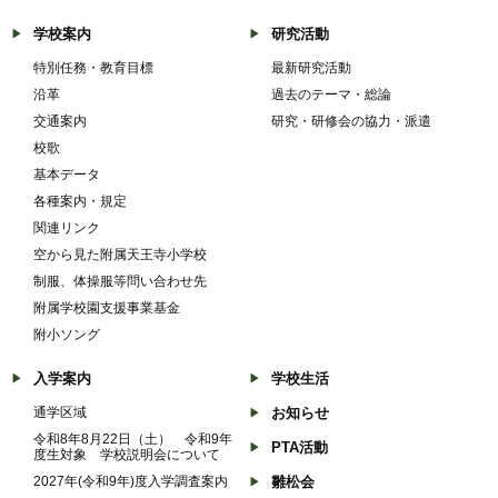
学校案内
研究活動
特別任務・教育目標
最新研究活動
沿革
過去のテーマ・総論
交通案内
研究・研修会の協力・派遣
校歌
基本データ
各種案内・規定
関連リンク
空から見た附属天王寺小学校
制服、体操服等問い合わせ先
附属学校園支援事業基金
附小ソング
入学案内
学校生活
通学区域
お知らせ
令和8年8月22日（土） 令和9年
PTA活動
度生対象 学校説明会について
2027年(令和9年)度入学調査案内
雛松会