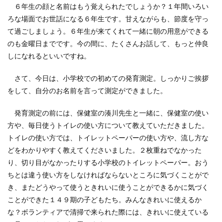
６年生の顔と名前はもう覚えられたでしょうか？１年間いろい
ろな場面でお世話になる６年生です。甘えながらも、節度を守っ
て過ごしましょう。６年生が来てくれて一緒に朝の用意ができる
のも金曜日までです。今の間に、たくさんお話して、もっと仲良
しになれるといいですね。
さて、今日は、小学校での初めての発育測定。しっかりご挨拶
をして、自分のお名前を言って測定ができました。
発育測定の前には、保健室の湊川先生と一緒に、保健室の使い
方や、毎日使うトイレの使い方について教えていただきました。
トイレの使い方では、トイレットペーパーの使い方や、流し方な
どをわかりやすく教えてくださいました。２枚重ねでなかった
り、切り目がなかったりする小学校のトイレットペーパー。おう
ちとは違う使い方をしなければならないところに気づくことがで
き、またどうやって使うときれいに使うことができるかに気づく
ことができた１４９期の子どもたち。みんなきれいに使えるか
な？ボランティアで清掃で来られた際には、きれいに使えている