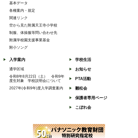
基本データ
各種案内・規定
関連リンク
空から見た附属天王寺小学校
制服、体操服等問い合わせ先
附属学校園支援事業基金
附小ソング
入学案内
学校生活
通学区域
お知らせ
令和8年8月22日（土） 令和9年
PTA活動
度生対象 学校説明会について
2027年(令和9年)度入学調査案内
雛松会
保護者専用ページ
こぼれ会