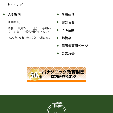
附小ソング
入学案内
学校生活
通学区域
お知らせ
令和8年8月22日（土） 令和9年
PTA活動
度生対象 学校説明会について
2027年(令和9年)度入学調査案内
雛松会
保護者専用ページ
こぼれ会