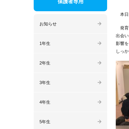
保護者専用
本日
お知らせ
発育測
出会い
1年生
影響を
しっか
2年生
3年生
4年生
5年生