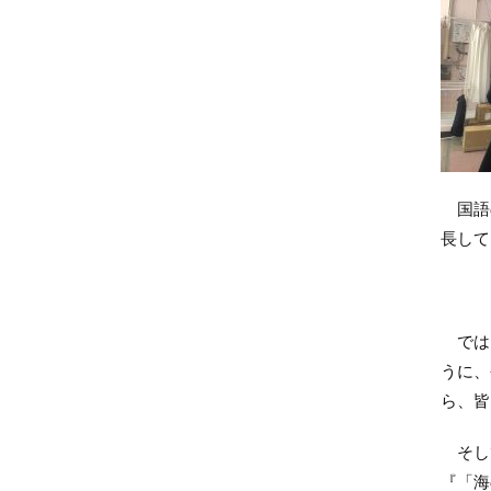
国語の
長して
では
うに、
ら、皆
そして
『「海