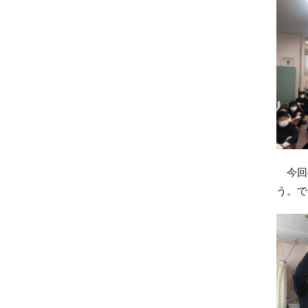
今回の
う。で