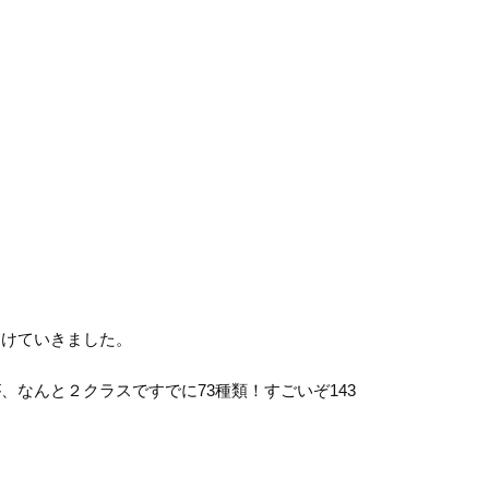
けていきました。
が、なんと２クラスですでに
73
種類！すごいぞ
143