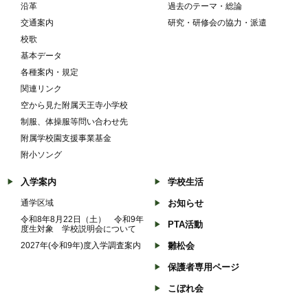
沿革
過去のテーマ・総論
交通案内
研究・研修会の協力・派遣
校歌
基本データ
各種案内・規定
関連リンク
空から見た附属天王寺小学校
制服、体操服等問い合わせ先
附属学校園支援事業基金
附小ソング
入学案内
学校生活
通学区域
お知らせ
令和8年8月22日（土） 令和9年
PTA活動
度生対象 学校説明会について
2027年(令和9年)度入学調査案内
雛松会
保護者専用ページ
こぼれ会