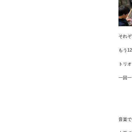
それぞ
もう1
トリオ
一回一
音楽で