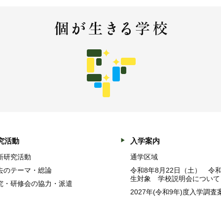
究活動
入学案内
新研究活動
通学区域
去のテーマ・総論
令和8年8月22日（土） 令
生対象 学校説明会について
究・研修会の協力・派遣
2027年(令和9年)度入学調査