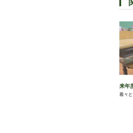
来年
着々と