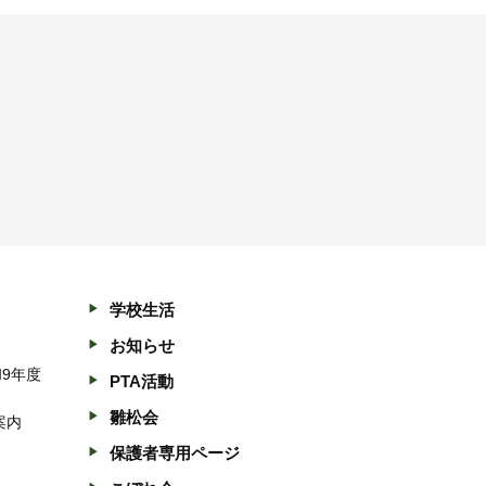
学校生活
お知らせ
和9年度
PTA活動
雛松会
案内
保護者専用ページ