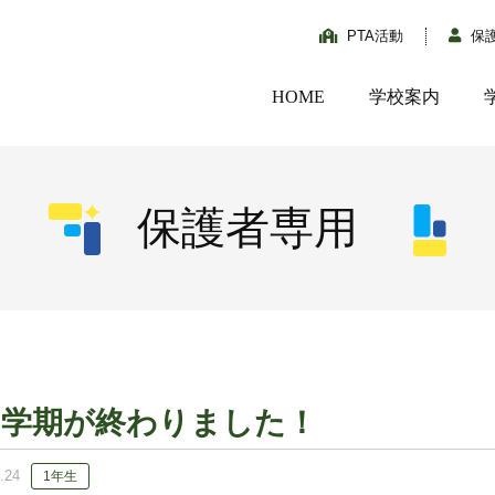
PTA活動
保
HOME
学校案内
保護者専用
！
2学期が終わりました！
.24
1年生