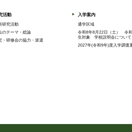
究活動
入学案内
新研究活動
通学区域
去のテーマ・総論
令和8年8月22日（土） 令
生対象 学校説明会について
究・研修会の協力・派遣
2027年(令和9年)度入学調査