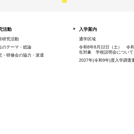
究活動
入学案内
新研究活動
通学区域
去のテーマ・総論
令和8年8月22日（土） 令
生対象 学校説明会について
究・研修会の協力・派遣
2027年(令和9年)度入学調査