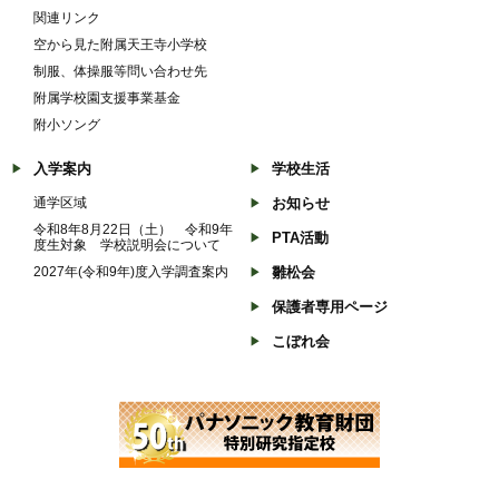
関連リンク
空から見た附属天王寺小学校
制服、体操服等問い合わせ先
附属学校園支援事業基金
附小ソング
入学案内
学校生活
通学区域
お知らせ
令和8年8月22日（土） 令和9年
PTA活動
度生対象 学校説明会について
2027年(令和9年)度入学調査案内
雛松会
保護者専用ページ
こぼれ会