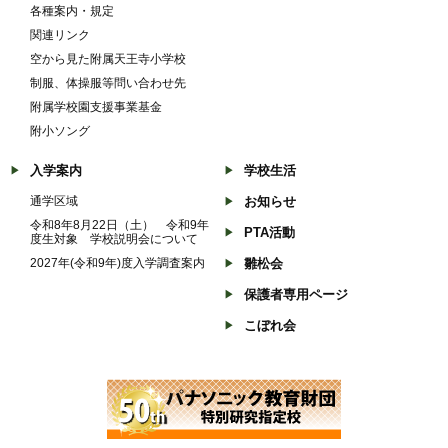
各種案内・規定
関連リンク
空から見た附属天王寺小学校
制服、体操服等問い合わせ先
附属学校園支援事業基金
附小ソング
入学案内
学校生活
通学区域
お知らせ
令和8年8月22日（土） 令和9年
PTA活動
度生対象 学校説明会について
2027年(令和9年)度入学調査案内
雛松会
保護者専用ページ
こぼれ会